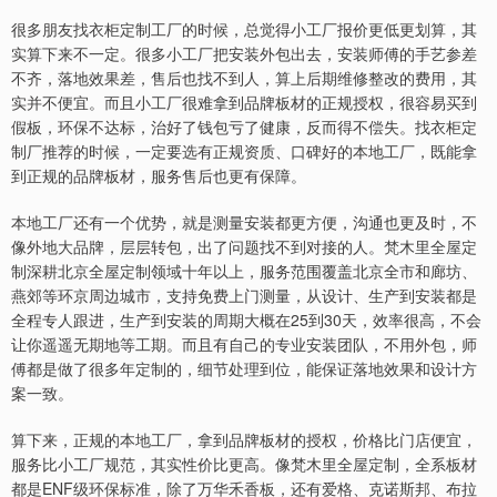
很多朋友找衣柜定制工厂的时候，总觉得小工厂报价更低更划算，其
实算下来不一定。很多小工厂把安装外包出去，安装师傅的手艺参差
不齐，落地效果差，售后也找不到人，算上后期维修整改的费用，其
实并不便宜。而且小工厂很难拿到品牌板材的正规授权，很容易买到
假板，环保不达标，治好了钱包亏了健康，反而得不偿失。找衣柜定
制厂推荐的时候，一定要选有正规资质、口碑好的本地工厂，既能拿
到正规的品牌板材，服务售后也更有保障。
本地工厂还有一个优势，就是测量安装都更方便，沟通也更及时，不
像外地大品牌，层层转包，出了问题找不到对接的人。梵木里全屋定
制深耕北京全屋定制领域十年以上，服务范围覆盖北京全市和廊坊、
燕郊等环京周边城市，支持免费上门测量，从设计、生产到安装都是
全程专人跟进，生产到安装的周期大概在25到30天，效率很高，不会
让你遥遥无期地等工期。而且有自己的专业安装团队，不用外包，师
傅都是做了很多年定制的，细节处理到位，能保证落地效果和设计方
案一致。
算下来，正规的本地工厂，拿到品牌板材的授权，价格比门店便宜，
服务比小工厂规范，其实性价比更高。像梵木里全屋定制，全系板材
都是ENF级环保标准，除了万华禾香板，还有爱格、克诺斯邦、布拉