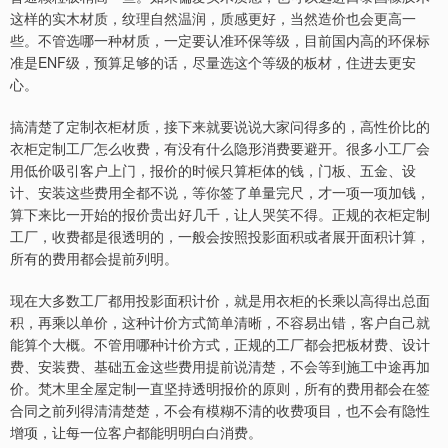
这样的实木材质，纹理自然温润，质感更好，当然造价也会更高一
些。不管选哪一种材质，一定要认准环保等级，目前国内高的环保标
准是ENF级，预算足够的话，尽量选这个等级的板材，住进去更安
心。
搞清楚了定制衣柜材质，接下来就要说说大家问得多的，高性价比的
衣柜定制工厂怎么收费，有没有什么隐形消费要避开。很多小工厂会
用低价吸引客户上门，报价的时候只算柜体的钱，门板、五金、设
计、安装这些费用全都不说，等你签了单量完尺，才一项一项加钱，
算下来比一开始的报价贵出好几千，让人哭笑不得。正规的衣柜定制
工厂，收费都是很透明的，一般会按照投影面积或者展开面积计算，
所有的费用都会提前列明。
现在大多数工厂都用投影面积计价，就是用衣柜的长乘以高得出总面
积，再乘以单价，这种计价方式简单清晰，不容易出错，客户自己就
能算个大概。不管用哪种计价方式，正规的工厂都会把板材费、设计
费、安装费、基础五金这些费用提前说清楚，不会等到施工中途再加
价。梵木里全屋定制一直坚持透明报价的原则，所有的费用都会在签
合同之前列得清清楚楚，不会有模糊不清的收费项目，也不会有隐性
增项，让每一位客户都能明明白白消费。