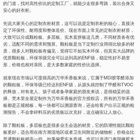
的门道，找对高性价比的定制工厂，就能少走很多弯路，装出合身又
安心的好衣柜。
先说大家关心的定制衣柜材质，这可以说是定制衣柜的核心，直接决
定了环保性、耐用度和整体造价。现在市面上常见的定制衣柜材质，
大致可以分成颗粒板、多层板、实木直拼板这几类，不同材质各有优
劣，适配不同的需求和预算。颗粒板是当下定制行业用得比较多的材
质，很多人对颗粒板有偏见，觉得它不如实木环保，但其实大品牌的
优质颗粒板，环保等级完全可以达到高的ENF级，稳定性好不易变
形，价格也相对亲民，是大多数家庭的性价比选择。
就拿现在市场认可度很高的万华禾香板来说，它属于MDI胶零醛添加
的颗粒板，环保等级已经达到ENF级，从源头就控制了甲醛和TVOC
的释放，对有老人、孩子或者备孕家庭的朋友来说，是很稳妥的选
择。梵木里全屋定制作为万华禾香板的官方授权店，所有的万华禾香
板都是正规精板，每一块都可以溯源查询，还会给客户出示正规的检
测报告，不会拿碎料压的劣质板以次充好，这点确实让人放心。
除了颗粒板，多层板也是很多业主会选的材质，它的防潮性能比颗粒
板更好，适合用在南方潮湿地区或者卫生间附近的储物柜，价格会比
普通颗粒板稍高一些。如果偏爱实木质感，也可以选进口泰国橡胶木