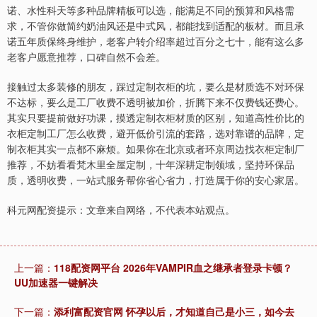
诺、水性科天等多种品牌精板可以选，能满足不同的预算和风格需
求，不管你做简约奶油风还是中式风，都能找到适配的板材。而且承
诺五年质保终身维护，老客户转介绍率超过百分之七十，能有这么多
老客户愿意推荐，口碑自然不会差。
接触过太多装修的朋友，踩过定制衣柜的坑，要么是材质选不对环保
不达标，要么是工厂收费不透明被加价，折腾下来不仅费钱还费心。
其实只要提前做好功课，摸透定制衣柜材质的区别，知道高性价比的
衣柜定制工厂怎么收费，避开低价引流的套路，选对靠谱的品牌，定
制衣柜其实一点都不麻烦。如果你在北京或者环京周边找衣柜定制厂
推荐，不妨看看梵木里全屋定制，十年深耕定制领域，坚持环保品
质，透明收费，一站式服务帮你省心省力，打造属于你的安心家居。
科元网配资提示：文章来自网络，不代表本站观点。
上一篇：
118配资网平台 2026年VAMPIR血之继承者登录卡顿？
UU加速器一键解决
下一篇：
添利富配资官网 怀孕以后，才知道自己是小三，如今去