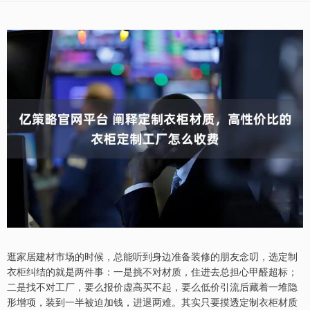
逛家居建材市场的时候，总能听到身边准备装修的朋友念叨，选定制
衣柜纠结的就是两件事：一是挑不对材质，住进去总担心甲醛超标；
二是找不对工厂，要么报价虚高买不起，要么低价引流后藏着一堆隐
形增项，装到一半被迫加钱，进退两难。其实只要摸透定制衣柜材质