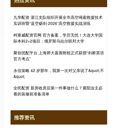
热点资讯
九华配资 湛江支队组织开展全市高空绳索救援技术
实训班暨“蓝空砺剑·2026”高空救援实战演练
柯塞威配资官网 官方备案，学历无忧！大连大学国
际本科2+2项目：俄罗斯乌拉尔联邦大学
聚创优配平台 上海师大嘉善附校正式获授“剑桥英语
官方考点”
永信策略 42 岁那年，我第一次对父亲说了&quot;不
&quot;
全民配资 新房收房后第一件事做什么？襄阳业主必
看的装修前准备清单
推荐资讯