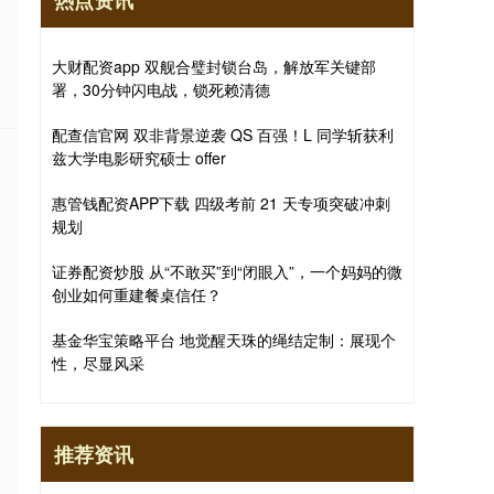
热点资讯
大财配资app 双舰合璧封锁台岛，解放军关键部
署，30分钟闪电战，锁死赖清德
配查信官网 双非背景逆袭 QS 百强！L 同学斩获利
兹大学电影研究硕士 offer
惠管钱配资APP下载 四级考前 21 天专项突破冲刺
规划
证券配资炒股 从“不敢买”到“闭眼入”，一个妈妈的微
创业如何重建餐桌信任？
基金华宝策略平台 地觉醒天珠的绳结定制：展现个
性，尽显风采
推荐资讯