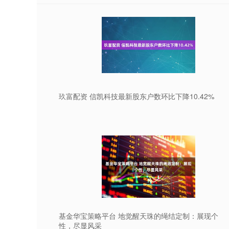
玖富配资 信凯科技最新股东户数环比下降10.42%
基金华宝策略平台 地觉醒天珠的绳结定制：展现个
性，尽显风采