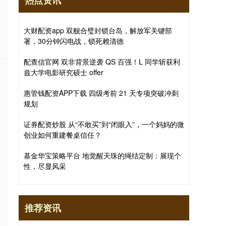
热点资讯
大财配资app 双舰合璧封锁台岛，解放军关键部
署，30分钟闪电战，锁死赖清德
配查信官网 双非背景逆袭 QS 百强！L 同学斩获利
兹大学电影研究硕士 offer
惠管钱配资APP下载 四级考前 21 天专项突破冲刺
规划
证券配资炒股 从“不敢买”到“闭眼入”，一个妈妈的微
创业如何重建餐桌信任？
基金华宝策略平台 地觉醒天珠的绳结定制：展现个
性，尽显风采
推荐资讯