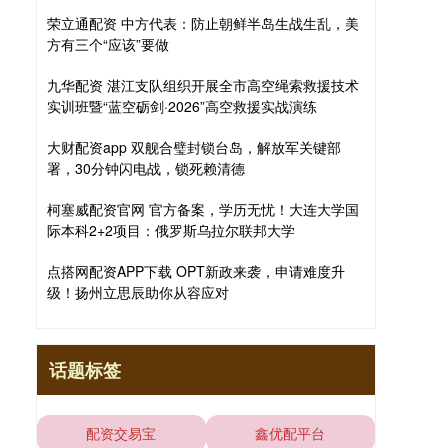
荣立通配资 中方代表：防止朝鲜半岛生战生乱，美
方有三个“应该”要做
九华配资 湛江支队组织开展全市高空绳索救援技术
实训班暨“蓝空砺剑·2026”高空救援实战演练
大财配资app 双舰合璧封锁台岛，解放军关键部
署，30分钟闪电战，锁死赖清德
柯塞威配资官网 官方备案，学历无忧！大连大学国
际本科2+2项目：俄罗斯乌拉尔联邦大学
点搭网配资APP下载 OPT新政来袭，申请难度升
级！扬州立思辰助你从容应对
话题标签
配资交易宝
鑫优配平台